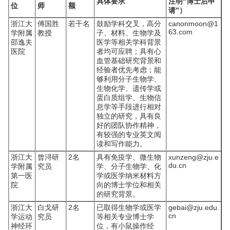
具体要求
注明“博士后申
位
师
额
请”）
浙江大
傅国胜
若干名
鼓励学科交叉，高分
canonmoon@1
63.com
学附属
教授
子、材料、生物学及
邵逸夫
医学等相关学科背景
医院
者均可应聘；具有心
血管基础研究背景和
经验者优先考虑；能
够利用分子生物学、
生物化学、遗传学或
蛋白质组学、生物信
息学等手段进行相对
独立的研究，具有良
好的团队协作精神，
有较强的专业英文阅
读和写作能力。
浙江大
曾浔研
2名
具有免疫学、微生物
xunzeng@zju.e
du.cn
学附属
究员
学、分子生物学、化
第一医
学或医学纳米材料方
院
向的博士学位和相关
的研究背景。
浙江大
白戈研
2名
已取得生物学或医学
gebai@zju.edu.
cn
学运动
究员
等相关专业博士学
神经环
位，有小鼠操作经