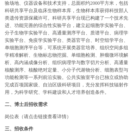
验场地、仪器设备和技术支持，总面积约2000平方米，包括
科研共享平台及临床生物样本库，生物样本库获得科技部人
类遗传资源保藏许可。科研共享平台现已构建了一个技术先
进、功能完善的综合性实验平台，建立起细胞学实验平台、
分子生物学实验平台、高通量测序平台、质谱平台、病理学
实验平台、免疫学实验平台、类器官平台、时空组学平台、
单细胞测序平台等，可系统开展类器官培养、组织空间多组
学精准解析、生物标志物挖掘、单细胞检测、肿瘤微环境解
析、高内涵成像分析、组织病理学与数字切片分析、高通量
核酸测序、核酸绝对定量、小分子代谢物分析、细胞表型与
功能检测等一系列前沿实验。公共实验室平台已独立或协助
完成百项国家级、自治区级科研项目，充分发挥科技辐射作
用，为科学研究、学科建设和人才培养创造条件。
二、博士后招收需求
岗位表（
请点击链接查看详情
）
三、招收条件