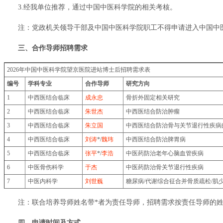
3.经我单位推荐，通过中国中医科学院的相关考核。
注：党政机关领导干部及中国中医科学院职工不得申请进入中国中
三、合作导师招聘需求
2026年中国中医科学院望京医院进站博士后招聘需求表
编号
学科专业
合作导师
研究方向
1
中西医结合临床
成永忠
骨折外固定相关研究
2
中西医结合临床
朱世杰
中西医结合防治肿瘤
3
中西医结合临床
朱立国
中西医结合防治骨与关节退行性疾病
4
中西医结合临床
刘涛
*/
魏玮
中西医结合防治脾胃病
5
中西医结合临床
张平
*/
李浩
中医药防治老年心脑血管疾病
6
中医骨伤科学
于杰
中医药防治骨关节退行性疾病
7
中医内科学
刘世巍
糖尿病/代谢综合征合并骨质疏松/肌
注：联合培养导师姓名带*者为责任导师，招聘需求按责任导师的
四、申请时间及方式