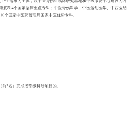
公共卫生需求为主体，以中医骨伤科临床研究基地和中医康复中心建设为方
康复科4个国家临床重点专科；中医骨伤科学、中医运动医学、中西医结
科
10个国家中医药管理局国家中医优势专科。
（前3名）完成省部级科研项目的。