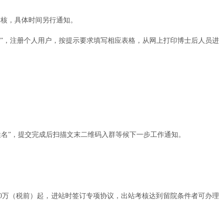
考核，具体时间另行通知。
士后进出站办理”，注册个人用户，按提示要求填写相应表格，从网上打印博士后人员进
/专项+姓名”，提交完成后扫描文末二维码入群等候下一步工作通知。
20万（税前）起，进站时签订专项协议，出站考核达到留院条件者可办理