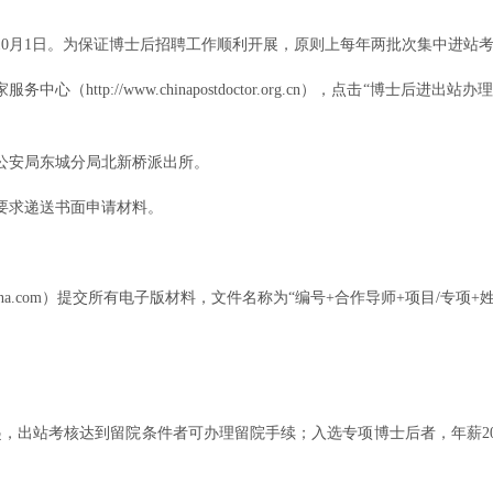
0月1日。为保证博士后招聘工作顺利开展，原则上每年两批次集中进站
http://www.chinapostdoctor.org.cn），点击“博
公安局东城分局北新桥派出所。
要求递送书面申请材料。
n@sina.com）提交所有电子版材料，文件名称为“编号+合作导师+项目
）起，出站考核达到留院条件者可办理留院手续；入选专项博士后者，年薪