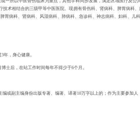
发展成一所以中医骨伤临床为重点，其他学科同步发展，满足区域医疗及
疗技术相结合的三级甲等中医医院。现拥有骨伤科、肾病科、脾胃病科、
、脾胃病科、肾病科、
风湿病科
、肺病科、
急诊科
、神志病科、
妇科
、
儿
过3年，身心健康。
目博士后，在站工作时间每年不得少于6个月。
主编或副主编身份出版专著、编著、译著10万字以上的；作为主要参加人