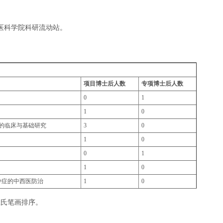
医科学院科研流动站。
项目博士后人数
专项博士后人数
0
1
1
0
的临床与基础研究
3
0
1
0
0
1
1
0
少症的中西医防治
1
0
姓氏笔画排序。