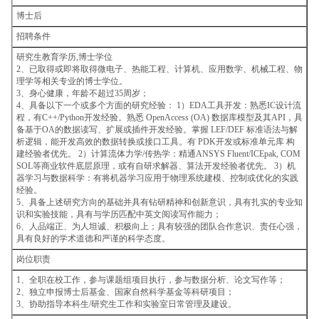
博士后
招聘条件
研究生教育学历,博士学位
2、已取得或即将取得微电子、热能工程、计算机、应用数学、机械工程、物
理学等相关专业的博士学位。
3、身心健康，年龄不超过35周岁；
4、具备以下一个或多个方面的研究经验： 1）EDA工具开发：熟悉IC设计流
程，有C++/Python开发经验。熟悉 OpenAccess (OA) 数据库模型及其API，具
备基于OA的数据读写、扩展或插件开发经验。掌握 LEF/DEF 标准语法与解
析逻辑，能开发高效的数据转换或接口工具。有 PDK开发或标准单元库 构
建经验者优先。 2）计算流体力学/传热学：精通ANSYS Fluent/ICEpak, COM
SOL等商业软件底层原理，或有自研求解器、算法开发经验者优先。 3）机
器学习与数据科学：有将机器学习应用于物理系统建模、控制或优化的实践
经验。
5、具备上述研究方向的基础并具有钻研精神和创新意识，具有扎实的专业知
识和实验技能，具有与学历匹配中英文阅读写作能力；
6、人品端正、为人坦诚、积极向上；具有较强的团队合作意识、责任心强，
具有良好的学术道德和严谨的科学态度。
岗位职责
1、全职在校工作，参与课题组项目执行，参与数据分析、论文写作等；
2、独立申报博士后基金、国家自然科学基金等科研项目；
3、协助指导本科生/研究生工作和实验室日常管理及建设。