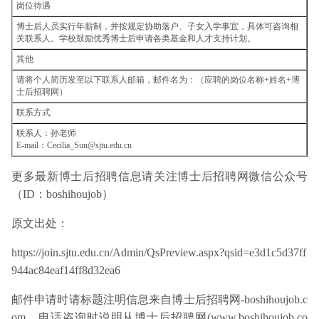
岗位待遇
博士后人员实行年薪制，并按规定协助落户、子女入学事宜，具体可咨询相
关联系人。学校鼓励优秀博士后申请各类基金和人才支持计划。
其他
请将个人简历发至以下联系人邮箱，邮件名为：（应聘的岗位名称+姓名+博
士后招聘网）
联系方式
联系人：孙老师
E-mail：Cecilia_Sun@sjtu.edu.cn
更多最新博士后招聘信息请关注博士后招聘网微信公众号
（ID：boshihoujob）
原文出处：
https://join.sjtu.edu.cn/Admin/QsPreview.aspx?qsid=e3d1c5d37ff
944ac84eaf14ff8d32ea6
邮件申请时请标题注明信息来自博士后招聘网-boshihoujob.c
om，电话咨询时说明从博士后招聘网(www.boshihoujob.co