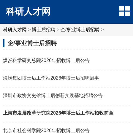
科研人才网
科研人才网
>
博士后招聘
>
企/事业博士后招聘
>
企/事业博士后招聘
煤炭科学研究总院2026年招收博士后公告
海螺集团博士后工作站2026年博士后招聘启事
深圳市政协文史馆博士后创新实践基地招聘公告
上海市发展改革研究院2026年博士后工作站招收简章
北京市社会科学院2026年招收博士后公告