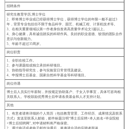
招聘条件
研究生教育学历,博士学位
2、即将博士毕业或已经获得博士学位，获得博士学位的年限一般不超过3
年，背景专业包括但不限于食品科学、园艺、机械工程、计算机技术等。
3、在相关重要领域以第一作者身份发表高质量学术论文1篇以上。
4、身心健康，具有诚信踏实的科研作风、良好的职业道德、较强的团队合作
意识与创新能力。
5、年龄不超过35周岁。
岗位职责
1、全职在校工作。
2、参与课题组或独立承担科研项目。
3、协助指导研究生，参与实验室日常管理及建设。
4、申报博士后基金、国家自然科学基金等科研项目。
岗位待遇
博士后人员实行年薪制，并按规定协助落户、子女入学事宜，具体可咨询相
关联系人。学校鼓励优秀博士后申请各类基金和人才支持计划。
其他
1、有意者请将详细的个人简历（包括教育背景、工作经历、成果情况及联系
方式）发送至联系人邮箱，邮件标题注明“博士后应聘+本人姓名+毕业院校
+博士后招聘网”, 对申请材料将严格保密。
2、通过电话或者电子邮件沟通后，将邀请合适的应聘者面谈。