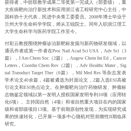
获得者，中纺联教学成果二等奖第一完成人（部委级），重
大疾病靶向治疗新技术和应用浙江省工程研究中心主任，中
国科协十大代表，民进中央青工委委员。2008年博士毕业于
兰州大学生命科学学院，师从王锐院士。同年入职浙江理工
大学生命科学与医药学院工作至今。
付彩云教授围绕肿瘤诊治新靶标发掘与新药物研发领域，以
通讯作者或第一作者在Proc Natl Acad Sci USA，Adv Sci（3
篇），J Am Chem Soc（2篇），Angew Chem Int Ed，Cancer
Letters，Coordin Chem Rev（2篇），Adv Healthc Mater，Sig
nal Transduct Target Ther（6篇），Mil Med Res 等杂志发表
学术论文40余篇，4篇被遴选为封面论文，2篇入选ESI高被
引论文和ESI热点论文。在肿瘤靶向治疗药物研发、肿瘤标
志物鉴定领域以第一发明人授权国家发明专利10项（应用转
化6项）。主持国自然（4项）和省自然重大项目在内的国家
级和省部级项目13项。基于前期原创性发现，为实现研究成
果的快速转化，已开展一项多中心随机对照前瞻性II期临床
研究。