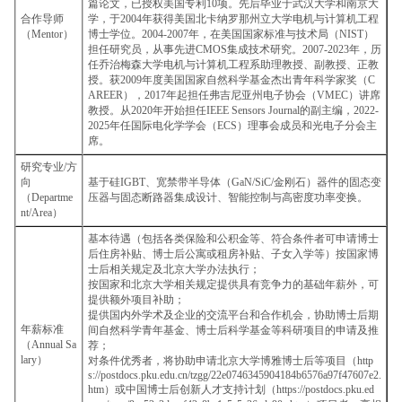
篇论文，已授权美国专利10项。先后毕业于武汉大学和南京大
合作导师
学，于2004年获得美国北卡纳罗那州立大学电机与计算机工程
（Mentor）
博士学位。2004-2007年，在美国国家标准与技术局（NIST）
担任研究员，从事先进CMOS集成技术研究。2007-2023年，历
任乔治梅森大学电机与计算机工程系助理教授、副教授、正教
授。获2009年度美国国家自然科学基金杰出青年科学家奖（C
AREER），2017年起担任弗吉尼亚州电子协会（VMEC）讲席
教授。从2020年开始担任IEEE Sensors Journal的副主编，2022-
2025年任国际电化学学会（ECS）理事会成员和光电子分会主
席。
研究专业/方
向
基于硅IGBT、宽禁带半导体（GaN/SiC/金刚石）器件的固态变
（Departme
压器与固态断路器集成设计、智能控制与高密度功率变换。
nt/Area）
基本待遇（包括各类保险和公积金等、符合条件者可申请博士
后住房补贴、博士后公寓或租房补贴、子女入学等）按国家博
士后相关规定及北京大学办法执行；
按国家和北京大学相关规定提供具有竞争力的基础年薪外，可
提供额外项目补助；
提供国内外学术及企业的交流平台和合作机会，协助博士后期
年薪标准
间自然科学青年基金、博士后科学基金等科研项目的申请及推
（Annual Sa
荐；
lary）
对条件优秀者，将协助申请北京大学博雅博士后等项目（http
s://postdocs.pku.edu.cn/tzgg/22e0746345904184b6576a97f47607e2.
htm）或中国博士后创新人才支持计划（https://postdocs.pku.ed