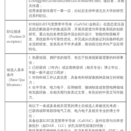
u.cn/tzgg/9ee52e3dccaf42c8be1a5c5e36edc90c.htm）项目者，享相
关待遇；
优秀者薪资待遇可一事一议，出站后支持申请北京大学的研究
员系列职位。
针对硅IGBT与宽禁带半导体（GaN/SiC/金刚石）在固态变压器
及固态断路器中的集成应用，开展高密度功率变换系统的创新
职位描述
研究。重点包括多类型器件混合拓扑设计、智能控制策略开
（Position D
发、系统效率与可靠性优化，并完成从仿真验证到实验样机的
escription）
全流程研发。发表高水平学术成果，推动前沿技术向产业应用
转化。
1. 热爱祖国、拥护党的领导、有志于投身国家最需要的科研事
业；
2. 已经获得（3年内）或近期将获得（相关专业）博士学位，
候选人基本
年龄一般不超过35周岁；
条件
3. 对待科研工作认真负责，具备有科研探索精神及独立科研能
（Basic Qua
力；
lifications）
4. 在半导体、电力电子、应用物理、微纳制造或智慧电网领域
有实践经验，在相关期刊发表过文章，有良好的中英文写作能
力。
有以下一条或多条相关背景的博士后候选人将被优先考虑：
已获得或即将获得电气工程、电力电子及相关专业的博士学
位；
具备硅基IGBT及宽禁带半导体（GaN/SiC）器件应用与功率变
换拓扑（如DAB， LLC）的扎实研究或项目经验；
熟练掌握高频磁性元件设计、PCB布局及电磁兼容（EMC）分