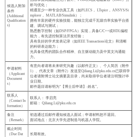
析与优化；
候选人附加
精通至少一种专业仿真工具（如PLECS， LTspice， ANSYS/Si
条件
mplorer， MATLAB/Simulink）；
(Additional
Qualification
拥有丰富的硬件实验技能，能独立完成千瓦级功率实验平台搭
s)
建、调试与测试；
熟悉数字控制（如DSP/FPGA）实现，具备C/C++或HDL编程
能力，有先进控制算法开发经验；
具有良好的学术发表记录（如IEEE Transactions论文）和清晰
的科研表达能力；
光具备优秀的团队合作精神、自主驱动能力及中英文沟通能
力。
有意向者请将未来研究兴趣（以邮件正文）、个人简历（附件
申请材料
1）、代表文章（附件2）发送至Qiliang.Li@pku.edu.cn已获得学
（Applicant
位者请附博士论文摘要及目录，尚未取得学位者请注明预计毕
Document
业日期。
s）
邮件题目请标明为“【博士后申请】-姓名”。
联系人
联系人： 李启亮
（Contact In
邮箱： Qiliang.Li@pku.edu.cn
formation）
备注
初选通过后邮件通知候选人面试；申请材料恕不退回。
（Remark）
面试地点：北京大学先进制造与机器人学院。
截止时间
（Due Dat
长期有效。