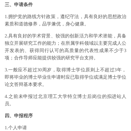
三、申请条件
1.拥护党的路线方针政策，遵纪守法，具有良好的思想政治
素质和道德修养，品学兼优，身心健康。
2.具有良好的学术背景、较强的创新活力和学术潜能，具备
独立开展研究工作的能力；在所属学科领域以主要完成人公
开发表的、获得同行认可的高质量的代表性成果不少于3
项；合作导师应能提供较强的研究平台支持。
3.一般应不超过30周岁，取得博士学位原则上不超过3年，
即将毕业的博士毕业生申请时应已取得学位或满足博士学位
论文答辩基本要求。
4.之前未申报过北京理工大学特立博士后岗位的拟进站人
员。
四、申报程序
1.个人申请