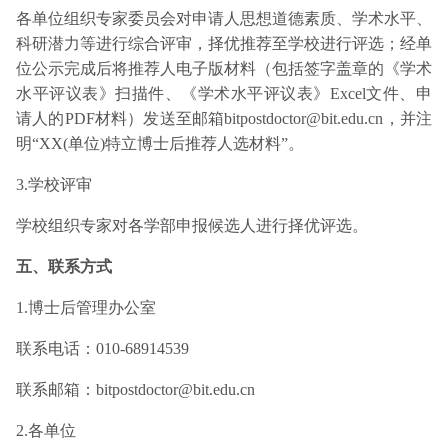
各单位组织专家委员会对申请人思想道德素质、学术水平、
科研潜力等进行综合评审，择优推荐至学校进行评选；经单
位公示完成后将推荐人电子版材料（包括签字盖章的《学术
水平评议表》扫描件、《学术水平评议表》Excel文件、申
请人的PDF材料）发送至邮箱bitpostdoctor@bit.edu.cn，并注
明“XX(单位)特立博士后推荐人选材料”。
3.学校评审
学校组织专家对各学部申报候选人进行择优评选。
五、联系方式
1.博士后管理办公室
联系电话：010-68914539
联系邮箱：bitpostdoctor@bit.edu.cn
2.各单位