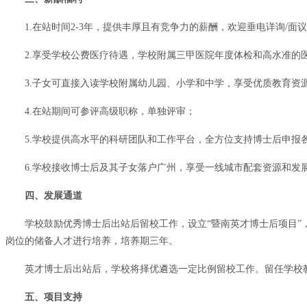
1.在站时间2-3年，提供丰厚且有竞争力的薪酬，欢迎垂电详询/面
2.享受学校公费医疗待遇，学校附属三甲医院年度体检和高水准的
3.子女可直接入读学校附属幼儿园、小学和中学，享受优质教育资
4.在站期间可参评高级职称，单独评审；
5.学校提供高水平的科研团队和工作平台，全方位支持博士后申报
6.学校接收博士后及其子女落户广州，享受一线城市配套资源和发
四、发展通道
学校鼓励优秀博士后出站后留校工作，设立“暨南英才博士后项目
岗位的储备人才进行培养，培养期三年。
英才博士后出站后，学校将择优遴选一定比例留校工作。留任学校
五、项目支持