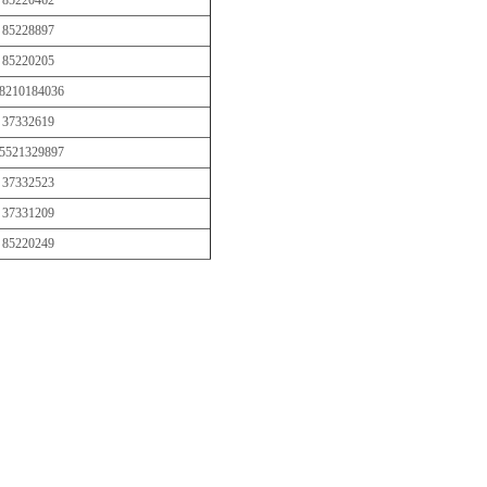
85228897
85220205
8210184036
37332619
5521329897
37332523
37331209
85220249