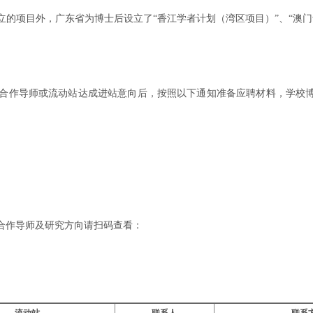
的项目外，广东省为博士后设立了“香江学者计划（湾区项目）”、“澳
合作导师或流动站达成进站意向后，按照以下通知准备应聘材料，学校博
合作导师及研究方向请扫码查看：
流动站
联系人
联系方