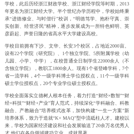
学校，此后历经浙江财政学校、浙江财经学院等时期，2013
年更名为浙江财经大学。半个世纪办学历程中，学校始终秉
承“进德修业、与时偕行”校训，“明德笃学、抱朴守真、崇
实创新、经世济民”精神，逐步发展成为一所特色鲜明、英
彦蔚起、声誉日隆的省高水平大学建设高校。
学校目前拥有下沙、文华、长安3个校区，占地近2000亩。
设有22个学院（研究院）、1个独立学院、5所附属学校（幼
儿园、小学、中学），在校普通全日制学生22000余人（不
含独立学院），教职工1800余人。现有1个省登峰学科，7个
省一流学科，4个一级学科博士学位授权点，11个一级学科
硕士学位授权点，20个专业学位硕士授权点。
学校全面落实立德树人根本任务，着力打造“财经×数智”“财
经×科技”“财经+产业”育人范式，持续深化“学科融合、科教
融合、产教融合”培养模式改革，加快构建“一生一方案”新
培养体系，致力于造就“K+ MAQ”型中流砥柱人才。建校以
来，学校为国家经济建设和社会发展输送了20余万名优秀人
才,他们在各自领域建功立业、成就显著。