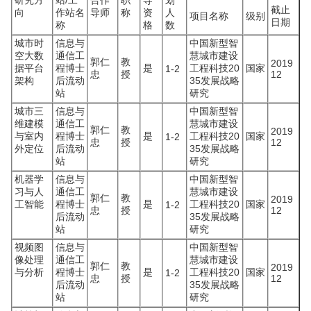
研究方
站/工
合作
职
导
划
截止
向
作站名
导师
称
资
人
项目名称
级别
日期
称
格
数
城市时
信息与
中国新型智
空大数
通信工
慧城市建设
郭仁
教
2019
据平台
程博士
是
工程科技20
国家
1-2
忠
授
12
架构
后流动
35发展战略
站
研究
城市三
信息与
中国新型智
维建模
通信工
慧城市建设
郭仁
教
2019
与室内
程博士
是
工程科技20
国家
1-2
忠
授
12
外定位
后流动
35发展战略
站
研究
机器学
信息与
中国新型智
习与人
通信工
慧城市建设
郭仁
教
2019
工智能
程博士
是
工程科技20
国家
1-2
忠
授
12
后流动
35发展战略
站
研究
视频图
信息与
中国新型智
像处理
通信工
慧城市建设
郭仁
教
2019
与分析
程博士
是
工程科技20
国家
1-2
忠
授
12
后流动
35发展战略
站
研究