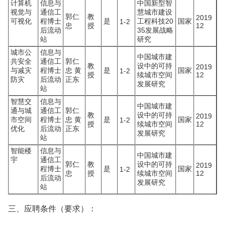
计算机
信息与
中国新型智
视觉与
通信工
慧城市建设
郭仁
教
2019
可视化
程博士
是
工程科技20
国家
1-2
忠
授
12
后流动
35发展战略
站
研究
城市公
信息与
中国城市建
共安全
通信工
郭仁
教
设中的可持
2019
与减灾
程博士
忠 黄
是
国家
1-2
授
续城市空间
12
防灾
后流动
正东
发展研究
站
智慧交
信息与
中国城市建
通与城
通信工
郭仁
教
设中的可持
2019
市空间
程博士
忠 黄
是
国家
1-2
授
续城市空间
12
优化
后流动
正东
发展研究
站
智能楼
信息与
中国城市建
宇
通信工
郭仁
教
设中的可持
2019
程博士
是
国家
1-2
忠
授
续城市空间
12
后流动
发展研究
站
三、应聘条件（要求）：