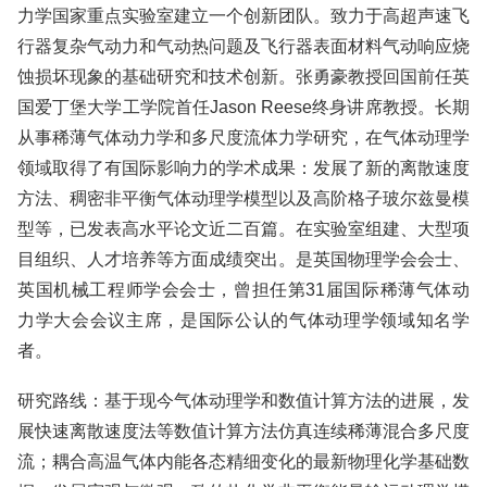
力学国家重点实验室建立一个创新团队。致力于高超声速飞
行器复杂气动力和气动热问题及飞行器表面材料气动响应烧
蚀损坏现象的基础研究和技术创新。张勇豪教授回国前任英
国爱丁堡大学工学院首任Jason Reese终身讲席教授。长期
从事稀薄气体动力学和多尺度流体力学研究，在气体动理学
领域取得了有国际影响力的学术成果：发展了新的离散速度
方法、稠密非平衡气体动理学模型以及高阶格子玻尔兹曼模
型等，已发表高水平论文近二百篇。在实验室组建、大型项
目组织、人才培养等方面成绩突出。是英国物理学会会士、
英国机械工程师学会会士，曾担任第31届国际稀薄气体动
力学大会会议主席，是国际公认的气体动理学领域知名学
者。
研究路线：基于现今气体动理学和数值计算方法的进展，发
展快速离散速度法等数值计算方法仿真连续稀薄混合多尺度
流；耦合高温气体内能各态精细变化的最新物理化学基础数