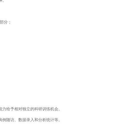
神。
纳部分；
和能力给予相对独立的科研训练机会。
、病例随访、数据录入和分析统计等。