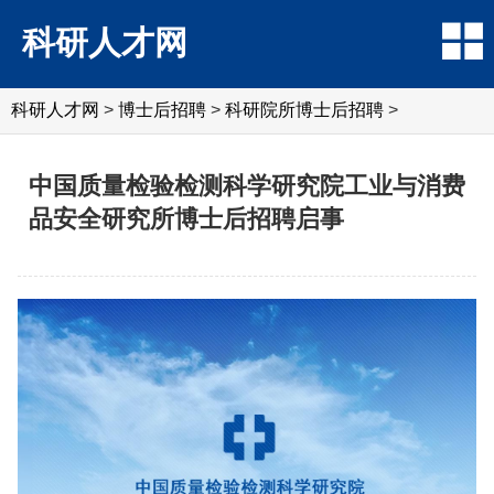
科研人才网
科研人才网
>
博士后招聘
>
科研院所博士后招聘
>
中国质量检验检测科学研究院工业与消费
品安全研究所博士后招聘启事