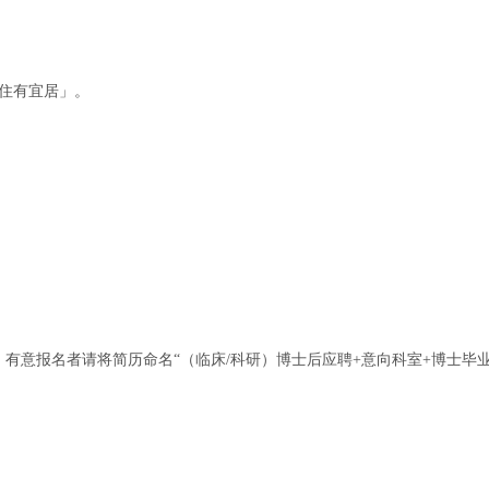
「住有宜居」。
有意报名者请将简历命名“（临床/科研）博士后应聘+意向科室+博士毕业学校+博