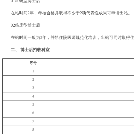
01科研型博士后
在站时间2年，考核合格并取得不少于2项代表性成果可申请出站。
02临床型博士后
在站时间一般为3年，并轨住院医师规范化培训，出站可同时取得
二、 博士后招收科室
序号
1
2
3
4
5
6
7
8